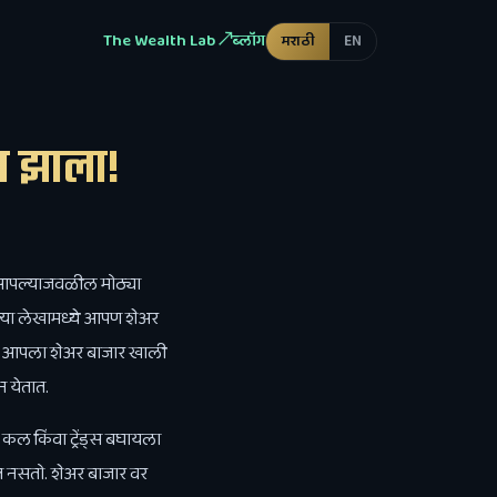
The Wealth Lab ↗
ब्लॉग
मराठी
EN
ा झाला!
ठी आपल्याजवळील मोठ्या
्या लेखामध्ये आपण शेअर
मुळे आपला शेअर बाजार खाली
न येतात.
 कल किंवा ट्रेंड्स बघायला
 जात नसतो. शेअर बाजार वर