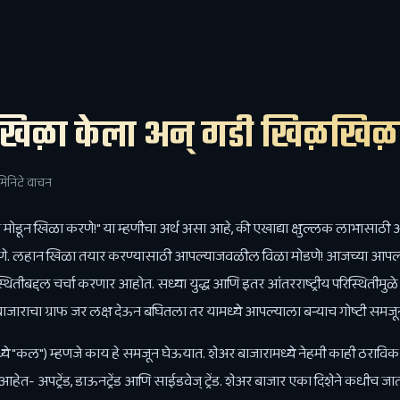
 खिळा केला अन् गडी खिळखिळ
मिनिटे वाचन
 मोडून खिळा करणे!" या म्हणीचा अर्थ असा आहे, की एखाद्या क्षुल्लक लाभासा
 देणे. लहान खिळा तयार करण्यासाठी आपल्याजवळील विळा मोडणे! आजच्या आपल
्थितीबद्दल चर्चा करणार आहोत. सध्या युद्ध आणि इतर आंतरराष्ट्रीय परिस्थिती
ाराचा ग्राफ जर लक्ष देऊन बघितला तर यामध्ये आपल्याला बर्‍याच गोष्टी समजू
मध्ये "कल") म्हणजे काय हे समजून घेऊयात. शेअर बाजारामध्ये नेहमी काही ठराविक
ार आहेत- अपट्रेंड, डाऊनट्रेंड आणि साईडवेज्‌ ट्रेंड. शेअर बाजार एका दिशेने कधीच