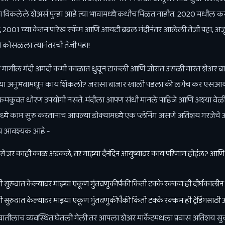
 विकलेले शेअर्स पुन्हा आहे त्या भावामध्ये कधीच मिळत नाहीत. 2020 मधील करो
हा, 2001 च्या केतन पारेख स्कॅम आणि आयटी बबल मंदीनंतर आलेली तेजी पहा, अजू
ो कोसळला त्यानंतरची तेजी पहा!
ाराने मागील मंदी अगदी कमी काळात धुवून टाकली आणि जोरात उसळी मारत शेअर 
ळ्या अनुभवामधून काय शिकलो? जरासा बाजार खाली पडला की लगेच कर एसआयपी 
से कमकुवत धोरण उपयोगी नसते. मंदीला आपण संधी मानले पाहिजे आणि अश्या 
्ये काम सुरु करतानाच आपल्या डोक्यामध्ये एक प्लॅनिंग असणे अतिशय गरजेचे आहे
शय आवश्यक आहे -
े पैसे जर काही काळ अडकले, तर माझ्या दैनंदिन आयुष्यावर काय परिणाम होईल? आणि
 सुरुवात केल्यावर माझ्या एकूण गुंतवणुकीपैकी किती टक्के रक्कम ही दीर्घकालीन उ
 सुरुवात केल्यावर माझ्या एकूण गुंतवणुकीपैकी किती टक्के रक्कम ही ट्रेडिंगसाठी
ुवातीलाच व्यवस्थित घेतली गेली तर आपला शेअर मार्केटमधला प्रवास अतिशय सु