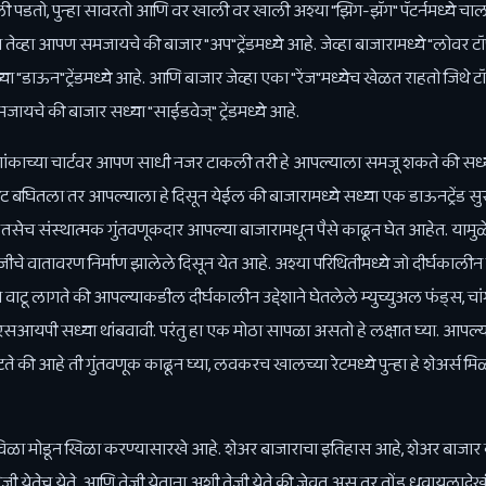
पडतो, पुन्हा सावरतो आणि वर खाली वर खाली अश्या "झिग-झॅग" पॅटर्नमध्ये चालत
ेव्हा आपण समजायचे की बाजार "अप"ट्रेंडमध्ये आहे. जेव्हा बाजारामध्ये "लोवर ट
डाऊन"ट्रेंडमध्ये आहे. आणि बाजार जेव्हा एका "रेंज"मध्येच खेळत राहतो जिथे 
ायचे की बाजार सध्या "साईडवेज्‌" ट्रेंडमध्ये आहे.
र्देशांकाच्या चार्टवर आपण साधी नजर टाकली तरी हे आपल्याला समजू शकते की स
 बघितला तर आपल्याला हे दिसून येईल की बाजारामध्ये सध्या एक डाऊनट्रेंड सुर
 तसेच संस्थात्मक गुंतवणूकदार आपल्या बाजारामधून पैसे काढून घेत आहेत. यामुळ
ीचे वातावरण निर्माण झालेले दिसून येत आहे. अश्या परिथितीमध्ये जो दीर्घकाली
टू लागते की आपल्याकडील दीर्घकालीन उद्देशाने घेतलेले म्युच्युअल फंड्स, चांगल्
सआयपी सध्या थांबवावी. परंतु हा एक मोठा सापळा असतो हे लक्षात घ्या. आपल्
टते की आहे ती गुंतवणूक काढून घ्या, लवकरच खालच्या रेटमध्ये पुन्हा हे शेअर
णे विळा मोडून खिळा करण्यासारखे आहे. शेअर बाजाराचा इतिहास आहे, शेअर बा
ेजी येतेच येते. आणि तेजी येताना अशी तेजी येते की जेवत असू तर तोंड धुवायला