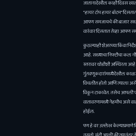
जातानादेखील काही दिवस खाली 
"हायर टॉप हायर बॉटम" दिसतात त
आपण समजायचे की बाजार सध्या "
वारंवार दिसतात तेव्हा आपण समज
कुठल्याही शेअरच्या किंवा नि
आहे. सध्याचा निफ्टीचा कल नीट
स्तरावर थोडीशी अस्थिरता आहे
गुंतवणूकदारांमध्येदेखील काळज
विचलीत होतो आणि त्याला असे वा
विकून टाकावेत. तसेच आपली ए
वातावरणामध्ये नेहमीच असे वा
होईल.
पण हे वर उल्लेख केल्याप्रमा
नसतो. मंदी आली की त्यानंतर त