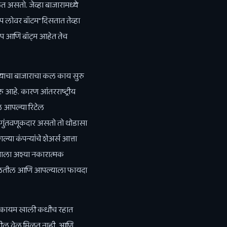
 असतो. जेव्हा बाजारामध्ये
ॉप लोवर बॉटम" दिसतात तेव्हा
टॉप आणि बॉट्म आहेत तेच
ध्याचा बाजाराचा कल काय सुरु
ु आहे. कारण आंतरराष्ट्रीय
े आपल्या रिटेल
न गुंतवणूकदार असतो तो थोडासा
या कंपन्यांचे शेअर्स आत्ता
याला अश्या नकारात्मक
्स मिळतील आणि आपल्याला फायदा
जार कायम खाली कधीच रहात
देखील वेळ मिळत नाही. आणि