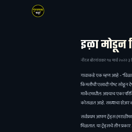
इळा मोडून
नीरज बोरगांवकर
·
१४ मार्च २०२२
·
३ 
गावाकडे एक म्हण आहे - "विळा
किमतीची एखादी गोष्ट सोडून
मार्केटमधील अश्याच एका परिस
कोसळत आहे. सध्याचा शेअर बाज
सर्वप्रथम आपण ट्रेंड्स (मराठी
मिळतात. या ट्रेंड्सचे तीन प्रक