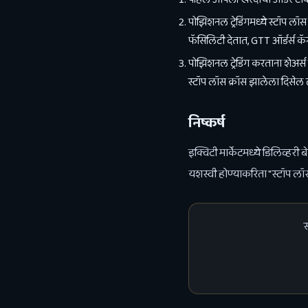
पोझिशनल ट्रेडिंगमध्ये स्टॉप लॉ
फॅसिलिटी देतात, GTT ऑर्डर्स क
पोझिशनल ट्रेडिंग करताना शेअर
स्टॉप लॉस क्रॉस झालेला दिसेल त
निष्कर्ष
इक्विटी मार्केटमध्ये डिलिव्हरी ब
यशस्वी होण्याकरिता "स्टॉप लॉ
स