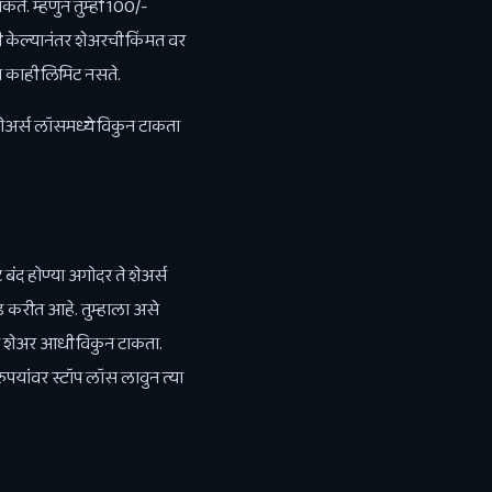
े. म्हणुन तुम्ही 100/-
दी केल्यानंतर शेअरची किंमत वर
 काही लिमिट नसते.
 शेअर्स लॉसमध्ये विकुन टाकता
 बंद होण्या अगोदर ते शेअर्स
ेड करीत आहे. तुम्हाला असे
 तो शेअर आधी विकुन टाकता.
पयांवर स्टॉप लॉस लावुन त्या