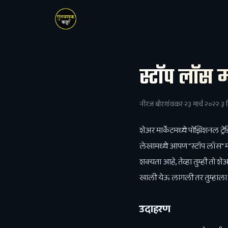
स्टॉप लॉस 
नीरज बोरगांवकर
·
२३ मार्च २०२२
·
३ 
शेअर मार्केटमध्ये पोझिशनल ट्
लेखामध्ये आपण "स्टॉप लॉस" म
शक्यता आहे, तेव्हा तुम्ही तो 
खाली येऊ लागली तर तुम्हाला 
उदाहरण