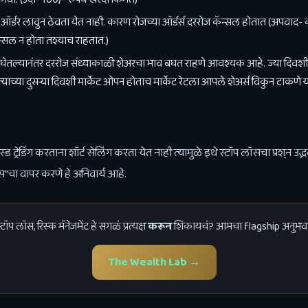
स ऑर्डर लावुन ठेवता येत नाही. कारण रोजच्या ऑर्डर्स दररोज कॅन्सल होतात (अपवाद-
ॅन्सल न होता तश्याच राहतात.)
्स घेतल्यानंतर दररोज संध्याकाळी शेअरचा भाव बघत राहणे आवश्यक आहे. ज्या दि
्याच्या दुसर्‍या दिवशी मार्केट ओपन होताच मार्केट रेटला आपले शेअर्स विकुन टाकणे य
ेस्ड ट्रेडिंग करताना शॉर्ट सेलिंग करता येत नाही त्यामुळे इथे स्टॉप लॉसचा प्रश्न उद्भ
स"चा वापर करणे हे अनिवार्य आहे.
्टॉप लॉस, रिस्क मॅनेजमेंट हे सगळं प्रत्यक्ष
करून
शिकायचं? आमचा flagship अनुभवा
The Wealth Lab →