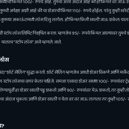
याची किंमत 100/- रुपये आहे. तुमचा असा अंदाज आहे की ही किंमत वर जाऊ शकत
तुमची अपेक्षा अशी आहे की या शेअरची किंमत 110/- रुपये होईल. परंतु तुम्ही खरे
तुमच्या अकाऊंटमध्ये लॉस दिसु लागेल. ही किंमत किती खाली जाऊ शकेल याला
 तुमची स्टॉप लॉस लिमिट निश्चित करता. म्हणजेच 95/- रुपये किंमत आल्यावर तुमचे
 यालाच "स्टॉप लॉस" असे म्हणले जाते.
प लॉस
रेचदा "शॉर्ट सेलिंग"सुद्धा करतो. शॉर्ट सेलिंग म्हणजेच आधी शेअर विकणे आणि मार्केट
खील स्टॉप लॉसचा वापर केला पाहिजे. समजा एखादा शेअर सध्या 100/- रुपयांवर ट्र
होण्यापूर्वी हा शेअर खाली पडु शकतो आणि 90/- रुपयांवर येऊ शकतो, तर तुम्ही
ुमचा अंदाज चुकला आणि शेअर खाली न येता वर वर जाऊ लागला तर तुम्ही 105/- रु
ा?